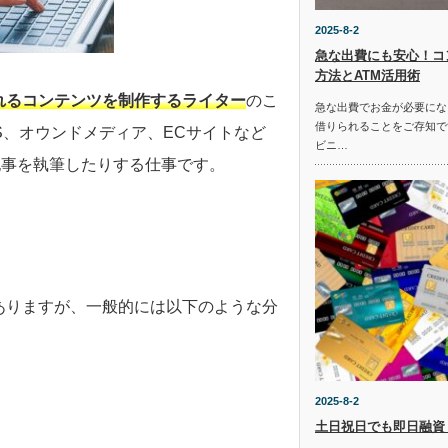
2025-8-2
急な出費にも安心！コ
方法とATM活用術
れるコンテンツを制作するライター
のこ
急な出費でお金が必要にな
借りられることをご存知で
S、オウンドメディア、ECサイトなど
ビニ…
記事を執筆したりする仕事です。
ありますが、一般的には以下のような分
2025-8-2
土日祝日でも即日融資