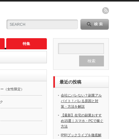
特集
最近の投稿
カー（女性限定）
会社にバレない？副業アル
バイト！バレる原因と対
ーク
策・方法を解説
【最新】在宅の副業おすす
め15選｜スマホ・PCで稼ぐ
方法
[PR]ブックライブを徹底解