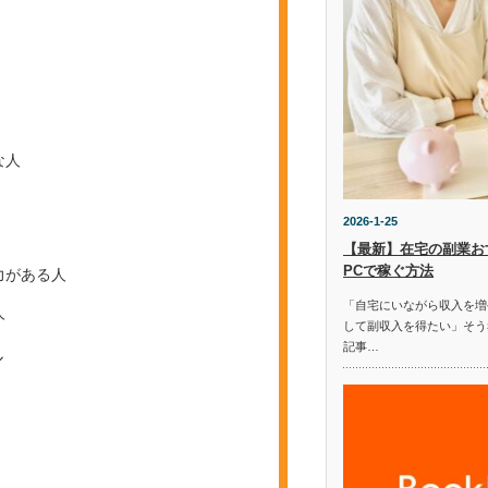
な人
2026-1-25
【最新】在宅の副業お
PCで稼ぐ方法
力がある人
「自宅にいながら収入を増
人
して副収入を得たい」そう
記事…
ル