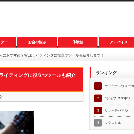
イター
お金の悩み
体験談
アドバイス
な人におすすめ？WEBライティングに役立つツールも紹介します！
ランキング
Bライティングに役立つツールも紹介
1
ヴィーナスウォー
グ
2
dジョブ スマホワ
3
リサーチパネル
4
マクロミル