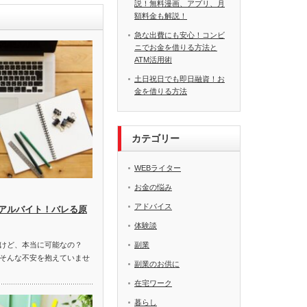
説！無料漫画、アプリ、月
額料金も解説！
急な出費にも安心！コンビ
ニでお金を借りる方法と
ATM活用術
土日祝日でも即日融資！お
金を借りる方法
カテゴリー
WEBライター
お金の悩み
アドバイス
アルバイト！バレる原
体験談
けど、本当に可能なの？
副業
そんな不安を抱えていませ
副業のお供に
在宅ワーク
暮らし