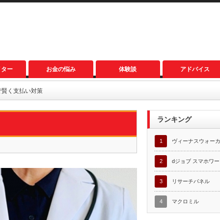
イター
お金の悩み
体験談
アドバイス
で賢く支払い対策
ランキング
1
ヴィーナスウォー
2
dジョブ スマホワ
3
リサーチパネル
4
マクロミル