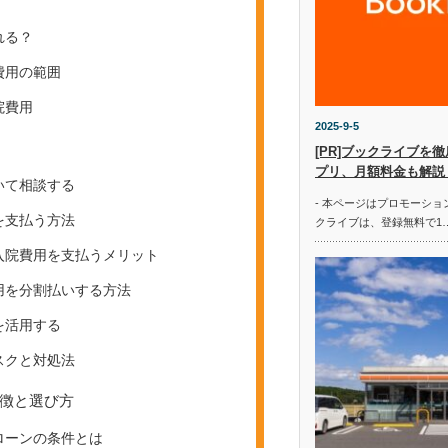
れる？
費用の範囲
院費用
2025-9-5
[PR]ブックライブを
プリ、月額料金も解説
いて相談する
- 本ページはプロモーショ
を支払う方法
クライブは、登録無料で1
入院費用を支払うメリット
用を分割払いする方法
を活用する
スクと対処法
徴と選び方
ローンの条件とは