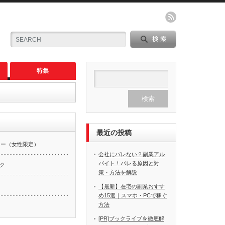
特集
最近の投稿
カー（女性限定）
会社にバレない？副業アル
バイト！バレる原因と対
ーク
策・方法を解説
【最新】在宅の副業おすす
め15選｜スマホ・PCで稼ぐ
方法
[PR]ブックライブを徹底解