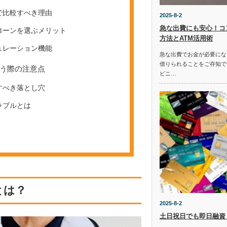
で比較すべき理由
2025-8-2
急な出費にも安心！コ
ローンを選ぶメリット
方法とATM活用術
ュレーション機能
急な出費でお金が必要にな
借りられることをご存知で
う際の注意点
ビニ…
すべき落とし穴
ラブルとは
とは？
2025-8-2
土日祝日でも即日融資