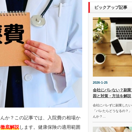
ピックアップ記事
2026-1-25
会社にバレない？副業
因と対策・方法を解説
会社にバレずに副業したい
「バレたらどうなるの？」
んか？…
せんか？この記事では、入院費の相場か
を
徹底解説
します。健康保険の適用範囲