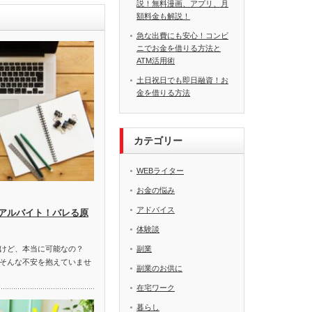
説！無料漫画、アプリ、月
額料金も解説！
急な出費にも安心！コンビ
ニでお金を借りる方法と
ATM活用術
土日祝日でも即日融資！お
金を借りる方法
カテゴリー
WEBライター
お金の悩み
アドバイス
アルバイト！バレる原
体験談
けど、本当に可能なの？
副業
そんな不安を抱えていませ
副業のお供に
在宅ワーク
暮らし