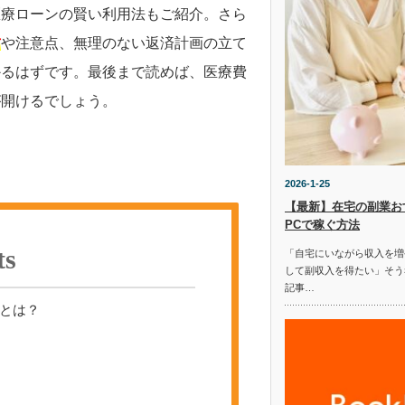
医療ローンの賢い利用法もご紹介。さら
方
や注意点、無理のない返済計画の立て
かるはずです。最後まで読めば、医療費
が開けるでしょう。
2026-1-25
【最新】在宅の副業お
PCで稼ぐ方法
ts
「自宅にいながら収入を増
して副収入を得たい」そう
記事…
とは？