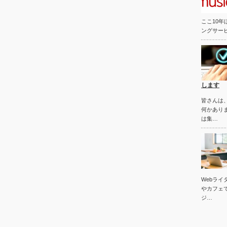
イ
ブ
ここ10
ングサービス
します
皆さんは
何かあり
は集…
Webラ
やカフェ
ジ…