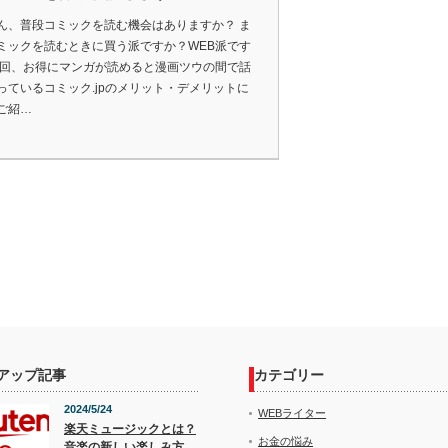
ん、普段コミックを読む機会はありますか？ ま
ミックを読むときに買う派ですか？WEB派です
今回、お得にマンガが読めると漫画ツウの間で話
っているコミック.jpのメリット・デメリットに
ご紹…
アップ記事
カテゴリー
2024/5/24
WEBライター
楽天ミュージックとは？
お金の悩み
音楽の新しい楽しみ方