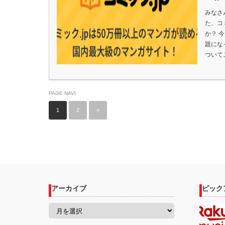
みなさ
た、コ
か？ 
題にな
ついて
PAGE NAVI
1
2
»
アーカイブ
ピック
ア
ー
カ