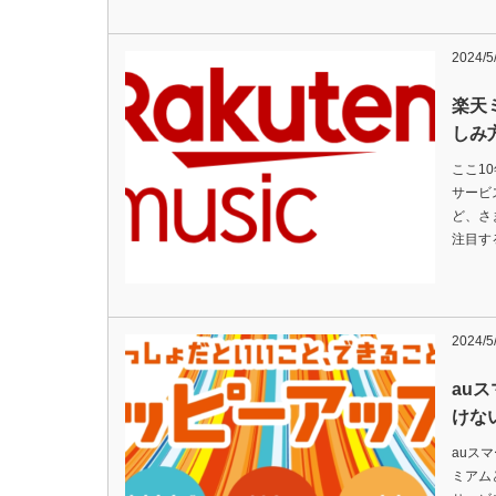
2024/5
楽天
しみ
ここ1
サービス。
ど、さ
注目す
2024/5
au
けな
auス
ミアム