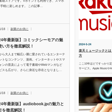
書籍ストアです。Vポイントも利用でき、スマホ
で手軽に楽しめます。 この記事…
1/18
副業のお供に
024年最新版】コミックシーモアの魅
2024-5-24
使い方を徹底解説！
楽天ミュージックとは
から大人まで幅広い層に愛されているエンターテ
方
ントなコンテンツ、漫画。インターネットやスマ
ここ10年ほどですっかり
ォンの普及によって電子書籍やWebマンガなど
サービス。Apple MusicやA
ビスも広がり、さらに身近な存在となりまし…
1/18
副業のお供に
24年最新版】audiobook.jpの魅力と
方を徹底解説！