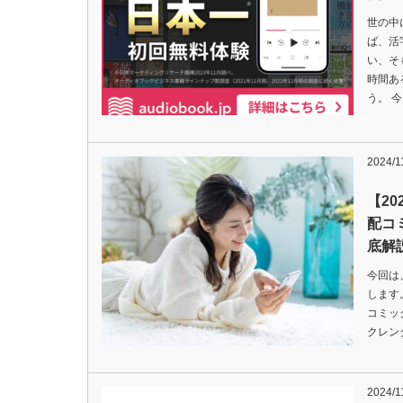
世の中
ば、活
い、そ
時間あ
う。 
2024/1
【20
配コ
底解
今回は、
します。
コミッ
クレン
2024/1