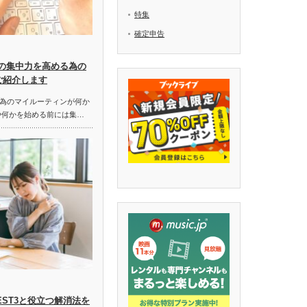
特集
確定申告
中の集中力を高める為の
ご紹介します
為のマイルーティンが何か
や何かを始める前には集…
EST3と役立つ解消法を