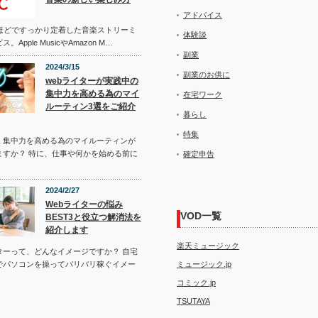
アドバイス
年ほどですっかり定着した音楽ストリーミ
体験談
。Apple MusicやAmazon M…
副業
2024/3/15
副業のお供に
webライターが実践中の
集中力を高める為のマイ
在宅ワーク
ルーティン3選をご紹介
暮らし
特集
、集中力を高める為のマイルーティンが
ますか？ 特に、仕事や何かを始める前に
確定申告
2024/2/27
Webライターの悩み
VOD一覧
BEST3と役立つ解消法を
紹介します
楽天ミュージック
イターって、どんなイメージですか？ 自宅
でパソコンを操ってバリバリ稼ぐイメー
ミュージック.jp
コミック.jp
TSUTAYA