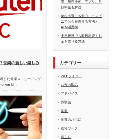
説！無料漫画、アプリ、月
額料金も解説！
急な出費にも安心！コンビ
ニでお金を借りる方法と
ATM活用術
土日祝日でも即日融資！お
金を借りる方法
カテゴリー
？音楽の新しい楽しみ
WEBライター
定着した音楽ストリーミング
mazon M…
お金の悩み
アドバイス
体験談
副業
副業のお供に
在宅ワーク
暮らし