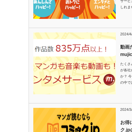
サービ
しれま
2024/4
動画
mujic
たくさ
が各社
か？ 今
の中で
2024/3
お得
ク.