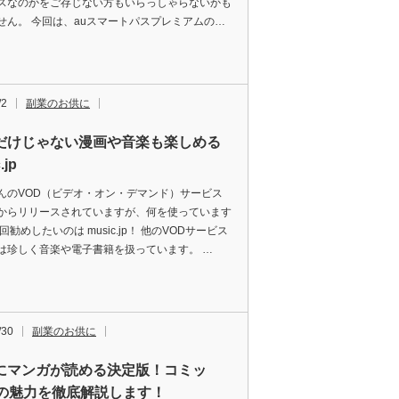
スなのかをご存じない方もいらっしゃらないかも
せん。 今回は、auスマートパスプレミアムの…
/2
副業のお供に
だけじゃない漫画や音楽も楽しめる
.jp
んのVOD（ビデオ・オン・デマンド）サービス
からリリースされていますが、何を使っています
回勧めしたいのは music.jp！ 他のVODサービス
は珍しく音楽や電子書籍を扱っています。 …
/30
副業のお供に
にマンガが読める決定版！コミッ
jpの魅力を徹底解説します！