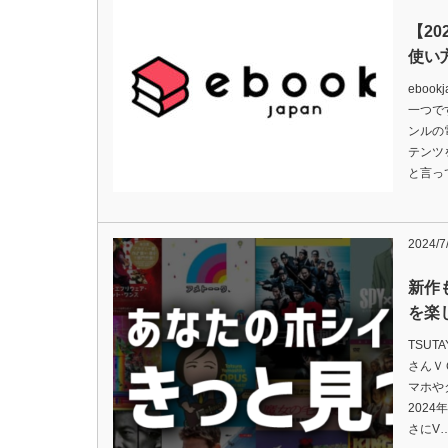
【20
使い
ebo
一つで
ンルの
テンツ
と言っ
2024/7
新作
を楽
TSU
さんＶ
マホや
202
さにV