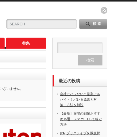
特集
最近の投稿
ございません。
会社にバレない？副業アル
バイト！バレる原因と対
策・方法を解説
【最新】在宅の副業おすす
め15選｜スマホ・PCで稼ぐ
方法
[PR]ブックライブを徹底解