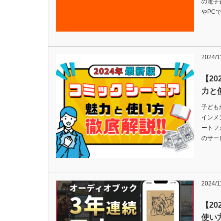
の電子
やPC
2024/1
【2
力と
子ども
インメ
ートフ
のサー
2024/1
【20
使い