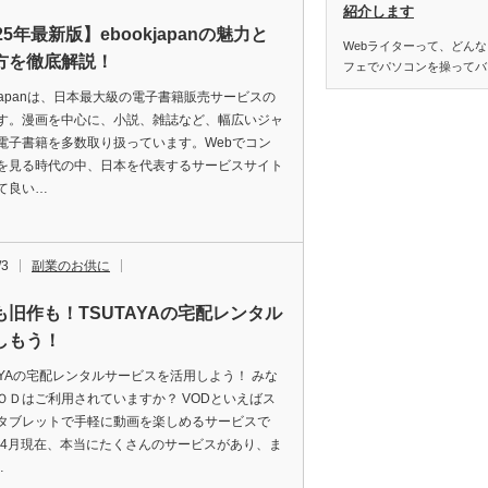
紹介します
25年最新版】ebookjapanの魅力と
Webライターって、どん
方を徹底解説！
フェでパソコンを操ってバ
okjapanは、日本最大級の電子書籍販売サービスの
す。漫画を中心に、小説、雑誌など、幅広いジャ
電子書籍を多数取り扱っています。Webでコン
を見る時代の中、日本を代表するサービスサイト
て良い…
/3
副業のお供に
も旧作も！TSUTAYAの宅配レンタル
しもう！
TAYAの宅配レンタルサービスを活用しよう！ みな
ＯＤはご利用されていますか？ VODといえばス
タブレットで手軽に動画を楽しめるサービスで
4年4月現在、本当にたくさんのサービスがあり、ま
…