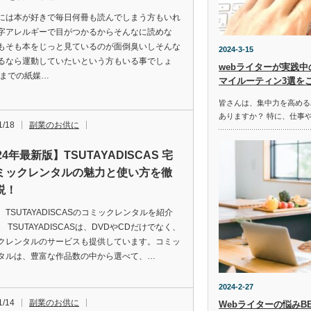
には本が好きで毎日何冊も読んでしまう方もいれ
字アレルギーで目がつかるからそんなに読めな
もそも本をじっと見ているのが面倒臭いしそんな
2024-3-15
るなら運動していたいという方もいる事でしょ
webライターが実践
今までの紙媒…
マイルーティン3選を
皆さんは、集中力を高める
ありますか？ 特に、仕事
1/18
副業のお供に
24年最新版】TSUTAYADISCAS 宅
ミックレンタルの魅力と使い方を徹
説！
TSUTAYADISCASのコミックレンタルを紹介
 TSUTAYADISCASは、DVDやCDだけでなく、
クレンタルのサービスも提供しています。コミッ
タルは、豊富な作品数の中から選べて、…
2024-2-27
1/14
副業のお供に
Webライターの悩みB