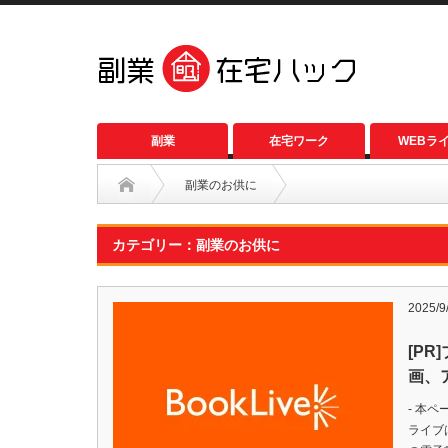
副業
在宅ワーク
WEBラ
副業のお供に
カテゴリー：副業のお供に
2025/9
[P
画、
- 本
ライブ